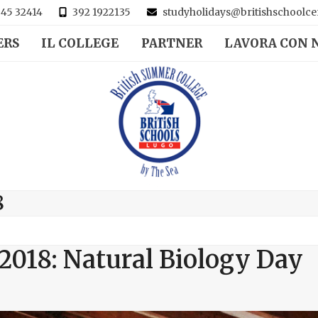
45 32414
392 1922135
studyholidays@britishschoolcen
ERS
IL COLLEGE
PARTNER
LAVORA CON 
8
2018: Natural Biology Day