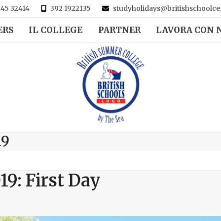
45 32414
392 1922135
studyholidays@britishschoolcen
ERS
IL COLLEGE
PARTNER
LAVORA CON 
19
19: First Day