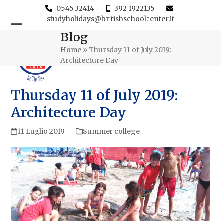
0545 32414
392 1922135
studyholidays@britishschoolcenter.it
Open
Close
Blog
mobile
mobile
Home
»
Thursday 11 of July 2019:
Architecture Day
menu
menu
Thursday 11 of July 2019:
Architecture Day
11 Luglio 2019
Summer college