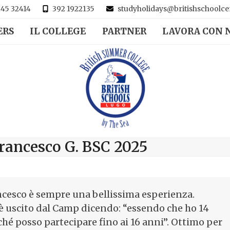
45 32414
392 1922135
studyholidays@britishschoolcen
ERS
IL COLLEGE
PARTNER
LAVORA CON 
Francesco G. BSC 2025
ancesco è sempre una bellissima esperienza.
 è uscito dal Camp dicendo: “essendo che ho 14
hé posso partecipare fino ai 16 anni”. Ottimo per