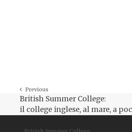
Previous
post
British Summer College:
precedente:
il college inglese, al mare, a po
British Summer College