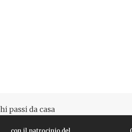
chi passi da casa
con il patrocinio del