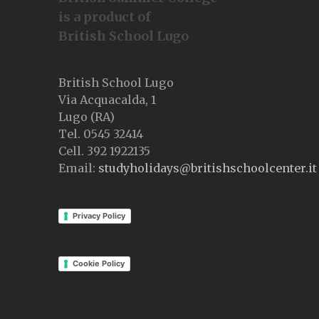
is a product of
British School Lugo
British School Lugo
Via Acquacalda, 1
Lugo (RA)
Tel. 0545 32414
Cell. 392 1922135
Email:
studyholidays@britishschoolcenter.it
Privacy Policy
Cookie Policy