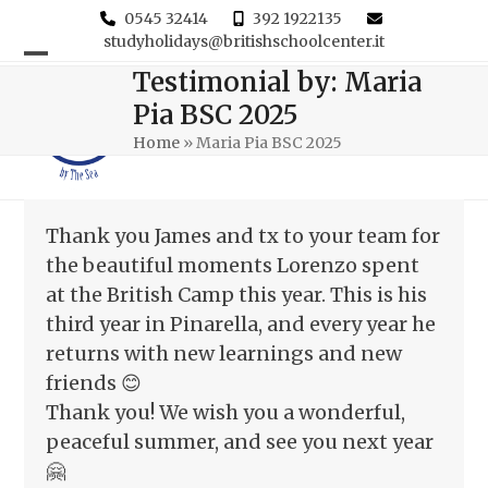
0545 32414
392 1922135
studyholidays@britishschoolcenter.it
Open
Close
Testimonial by: Maria
Pia BSC 2025
mobile
mobile
Home
»
Maria Pia BSC 2025
menu
menu
Thank you James and tx to your team for
the beautiful moments Lorenzo spent
at the British Camp this year. This is his
third year in Pinarella, and every year he
returns with new learnings and new
friends 😊
Thank you! We wish you a wonderful,
peaceful summer, and see you next year
🤗