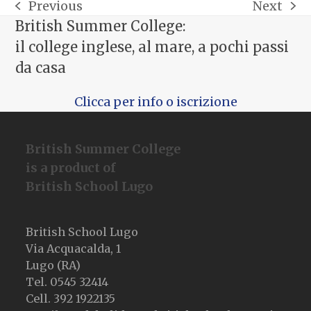
Previous
Next
post
articolo
British Summer College:
precedente:
successiv
il college inglese, al mare, a pochi passi
da casa
Clicca per info o iscrizione
British Summer College
is a product of
British School Lugo
British School Lugo
Via Acquacalda, 1
Lugo (RA)
Tel. 0545 32414
Cell. 392 1922135